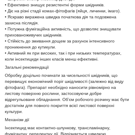
• Ефективно знищує резистентні форми шкідників.
• Діє на різні стадії комах-фітофагів (яйця, личинки, імаго).
• Яскраво виражена швидка початкова дія та подовжена
захисна післядія.
• Потужна фумігаційна активність, що дозволяє знищувати
прихованоживучих шкідників.
• Стійкість до змивання дощем за рахунок інтенсивного
проникнення до кутикули.
• Активний як при високих, так і при низьких температурах,
коли інсектициди інших класів менш ефективні.
Загальні рекомендації
Обробку доцільно починати за чисельності шкідників, що
перевищує економічний поріг шкідливості (залежно від виду
фітофага). Препарат необхідно наносити рівномірно на
листову поверхню рослини, застосовуючи добре
відрегульоване обладнання. Об’єм робочого розчину має бути
достатнім для повного покриття всієї листової поверхні
культури.
Механізм дії
Інсектицид має контактно-шлункову, трансламінарну,
фумігантну, репелентну дії. Відрізняється швидкою