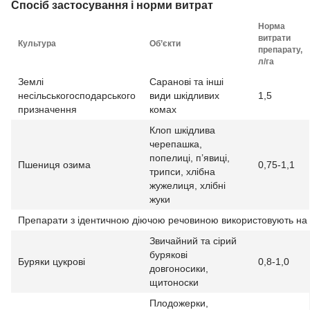
Спосіб застосування і норми витрат
Норма
витрати
Культура
Об’єкти
препарату,
л/га
Землі
Саранові та інші
несільськогосподарського
види шкідливих
1,5
призначення
комах
Клоп шкідлива
черепашка,
попелиці, п’явиці,
Пшениця озима
0,75-1,1
трипси, хлібна
жужелиця, хлібні
жуки
Препарати з ідентичною діючою речовиною використовують на 
Звичайний та сірий
бурякові
Буряки цукрові
0,8-1,0
довгоносики,
щитоноски
Плодожерки,