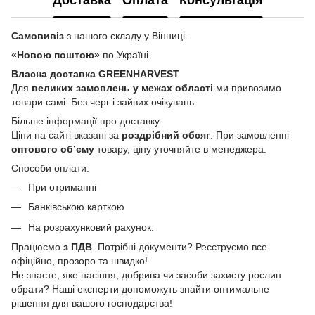
Доставка
Оплата
Консультація
Самовивіз
з нашого складу у Вінниці.
«Новою поштою»
по Україні
Власна доставка GREENHARVEST
Для
великих замовлень у межах області
ми привозимо
товари самі. Без черг і зайвих очікувань.
Більше інформації про доставку
Ціни на сайті вказані за
роздрібний обсяг
. При замовленні
оптового об’єму
товару, ціну уточняйте в менеджера.
Способи оплати:
При отриманні
Банківською карткою
На розрахунковий рахунок.
Працюємо
з ПДВ
. Потрібні документи? Реєструємо все
офіційно, прозоро та швидко!
Не знаєте, яке насіння, добрива чи засоби захисту рослин
обрати? Наші експерти допоможуть знайти оптимальне
рішення для вашого господарства!