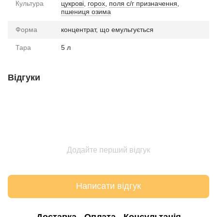
Культура
цукрові
,
горох
,
поля с/г призначення
,
пшениця озима
Форма
концентрат, що емульгується
Тара
5 л
Відгуки
Додайте перший відгук
Написати відгук