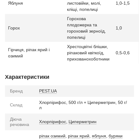
Яблуня
листовійки, молі,
1,0-1,5
кліщі, попелиці
Горохова
плодожерка та
Горох
1,0
гороховий зерноїд,
попелиці
Хрестоцвітні блішки,
Гірчиця, ріпак ярий і
ріпаковий квіткоїд,
0,5-0,6
озимий
прихованохоботники
Характеристики
Бренд
PEST.UA
Хлорпірифос, 500 г/л + Циперметрин, 50 г/
Склад
л
Діюча
Хлорпірифос
,
Циперметрин
речовина
ріпак озимий
,
ріпак ярий
,
яблуня
,
буряки