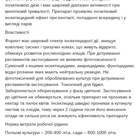
початковою дією і має широкий діапазон активності при
винятковій тривалості. Препарат проявляє початковий
інсектицидний ефект при контакті, попаданні всередину і у
вигляді парів.
Властивості
Форинт має широкий спектр інсектицидної дії, знищує
комплекс сисних і гризучих комах, що живуть відкрито,
обмежує розвиток рослиноїдних кліщів. При дотриманні
регламентів застосування не виявляє фітотоксичності.
Сумісний з іншими інсектицидами, акарицидами, фунгіцидами,
водні розчини яких мають нейтральну реакцію. Не
фітотоксичний для оброблюваних культур при дотриманні
регламентів застосування. Токсичний для бджіл.
Забороняється обприскування у фазу цвітіння. Застосування
до цвітіння не обмежується, оскільки препарат не проникає в
нектар та пилок квітів. Інсектицид швидко проникає в кутикулу
листків та плодів, тому через 2 години після його внесення
опади чи сильна роса не знижують ефективність препарату
Норма витрати робочої рідини
Польові культури – 200-400 л/га, сади – 800-1000 л/га.