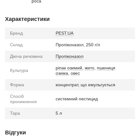
роса
Характеристики
Бренд
PEST.UA
Склад
Пропіконазол, 250 г/л
Діюча речовина
Пропіконазол
ріпак озимий
,
жито
,
пшениця
Культура
озима
,
овес
Форма
концентрат, що емульгується
Спосіб
системний пестицид
проникнення
Тара
5 л
Відгуки