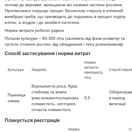
основи до верхівки, захищаючи всі наземні частини рослини.
Пропіконазол порушує процес біосинтезу стеролу в клітинній
мембрані гриба, що призводить до порушень в процесі поділу
клітин, а згодом і до загибелі патогена.
Норма витрати робочої рідини
Польові культури – 50-300 л/га (залежить від фази розвитку та
густоти стояння рослин; від обладнання і типу розпилювачів).
Спосіб застосування і норми витрат
Норма
витрати
Культура
Хвороба
Спосіб оброб
препарату,
л/га
Борошниста роса, бура,
стеблова та жовта
Обприскув
Пшениця
іржа,гельмінтоспоріозна
0,5
в період
озима
плямистість, септоріоз,
вегетації
сітчаста плямистість
Планується реєстрація
Норма
С