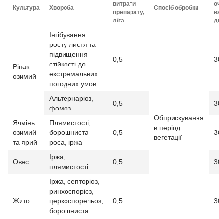
витрати
о
Культура
Хвороба
Спосіб обробки
препарату,
в
л/га
д
Інгібування
росту листя та
підвищення
0,5
3
стійкості до
Ріпак
екстремальних
озимий
погодних умов
Альтернаріоз,
0,5
3
фомоз
Обприскування
Ячмінь
Плямистості,
в період
озимий
борошниста
0,5
3
вегетації
та ярий
роса, іржа
Іржа,
Овес
0,5
3
плямистості
Іржа, септоріоз,
ринхоспоріоз,
Жито
церкоспорельоз,
0,5
3
борошниста