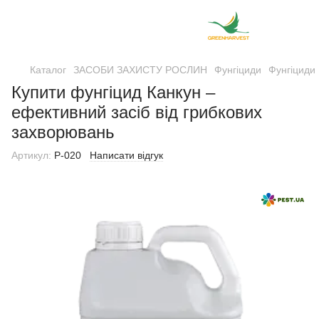
Каталог
ЗАСОБИ ЗАХИСТУ РОСЛИН
Фунгіциди
Фунгіциди
Купити фунгіцид Канкун –
ефективний засіб від грибкових
захворювань
Артикул:
Р-020
Написати відгук