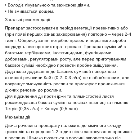
• Володіє лікувальною та захисною діями.
• Не змивається дощем.
Загальні рекомендації
Препарат застосовувати в період вегетації превентивно або
(при появі перших ознак захворювання) повторно – через 2-4
тижні. Обприскування потрібно провести перш ніж хвороби
завдадуть незворотних втрат врожаю. Препарат сумісний з
багатьма гербіцидами, інсектицидами, фунгіцидами,
добривами, регуляторами росту, але перед приготуванням
бакової суміші необхідно провести пробне змішування.
Додаткове додавання до бакових сумішей поверхнево-
активної речовини Кайт (0,2- 0,3 л/га) не є обов’язковим, але
покращує змочуваність рослин та прискорює проникнення
діючих речовин до рослини.
Для підсилення дії проти іржи та плямистостей листя
рекомендована бакова суміш на посівах пшениці та ячменю:
Тетріс (0,35 л/га) + Канкун (0,5 л/га).
Механізм дії
Діюча речовина препарату належить до хімічного складу
триазолів та впродовж 1-2 годин після застосування проникає
в рослину. Швидко рухається в рослині акропетально від