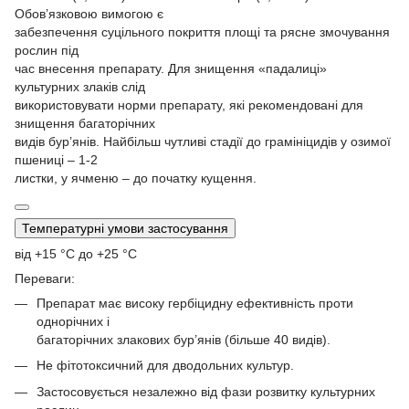
Обов’язковою вимогою є
забезпечення суцільного покриття площі та рясне змочування
рослин під
час внесення препарату. Для знищення «падалиці»
культурних злаків слід
використовувати норми препарату, які рекомендовані для
знищення багаторічних
видів бур’янів. Найбільш чутливі стадії до грамініцидів у озимої
пшениці – 1-2
листки, у ячменю – до початку кущення.
Температурні умови застосування
від +15 °С до +25 °С
Переваги:
Препарат має високу гербіцидну ефективність проти
однорічних і
багаторічних злакових бур’янів (більше 40 видів).
Не фітотоксичний для дводольних культур.
Застосовується незалежно від фази розвитку культурних