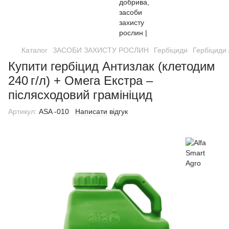
Каталог
ЗАСОБИ ЗАХИСТУ РОСЛИН
Гербіциди
Гербіциди 
Купити гербіцид Антизлак (клетодим
240 г/л) + Омега Екстра –
післясходовий грамініцид
Артикул:
ASA -010
Написати відгук