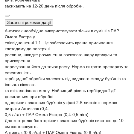
днів. Кореневища
засихають на 12-20 день після обробки.
Загальні рекомендації
Антизлак необхідно використовувати тільки в суміші з ПАР
Омега Екстра у
співвідношенні 1:1. Це забезпечить краще прилипання
клетодиму до поверхні
рослини, швидке розчинення воскового шару кутикули та
прискорення
пересування його до точок росту. Норма витрати препарату та
ефективність
гербіцидної обробки залежать від видового складу бур’янів та
їхнього вікового
та фізіологічного стану. Найвищий рівень гербіцидної дії
досягається при обробці
однорічних злакових бур’янів у фазі 2-5 листків з нормою
витрати Антизлак (0,4-
0,5 л/га) + ПАР Омега Екстра (0,4-0,5 л/га).
Для контролю багаторічних злакових бур’янів висотою до 10
см застосовують
Антизлак (0,8 л/га) + ПАР Омега Екстра (0,8 л/га).