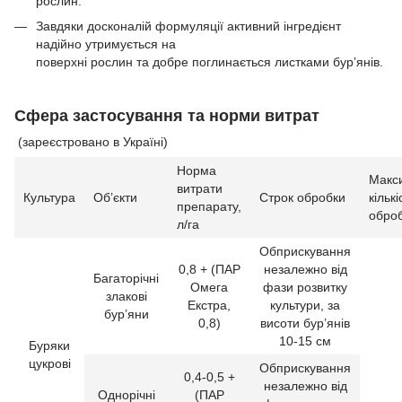
рослин.
Завдяки досконалій формуляції активний інгредієнт
надійно утримується на
поверхні рослин та добре поглинається листками бур’янів.
Cфера застосування та норми витрат
(зареєстровано в Україні)
Норма
Макс
витрати
Культура
Об’єкти
Строк обробки
кількі
препарату,
обро
л/га
Обприскування
0,8 + (ПАР
незалежно від
Багаторічні
Омега
фази розвитку
злакові
Екстра,
культури, за
бур’яни
0,8)
висоти бур’янів
10-15 см
Буряки
цукрові
Обприскування
0,4-0,5 +
незалежно від
Однорічні
(ПАР