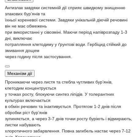
Антизлак завдяки системній дії сприяє швидкому знищенню
злакових бур’янів та
їхньої кореневої системи. Завдяки унікальній діючій речовині
він не має обмежень
при використанні у сівозміні. Маючи період напіврозпаду 1-3
дні, виключає
потрапляння клетодиму у ґрунтові води. Гербіцид стійкий до
змивання дощем
через годину після застосування.
Механізм дії
Проникаючи через листя та стебла чутливих бур’янів,
клетодим концентрується
у точках росту, блокуючи синтез ліпідів. У толерантних
культурах включається
в обмін речовин та інактивується. Протягом 1-2 днів після
обробки ріст бур’янів
зупиняється, а через 3-7 днів точки росту буріють і відмирають,
листки набувають
хлоротичного забарвлення. Повна загибель настає через 7-12