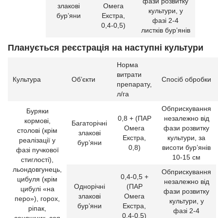
фази розвитку
злакові
Омега
культури, у
бур’яни
Екстра,
фазі 2-4
0,4-0,5)
листків бур’янів
Планується реєстрація на наступні культури
Норма
витрати
Культура
Об’єкти
Спосіб обробки
препарату,
л/га
Обприскування
Буряки
0,8 + (ПАР
незалежно від
кормові,
Багаторічні
Омега
фази розвитку
столові (крім
злакові
Екстра,
культури, за
реалізації у
бур’яни
0,8)
висоти бур’янів
фазі пучкової
10-15 см
стиглості),
льондовгунець,
Обприскування
0,4-0,5 +
цибуля (крім
незалежно від
Однорічні
(ПАР
цибулі «на
фази розвитку
злакові
Омега
перо»), горох,
культури, у
бур’яни
Екстра,
ріпак,
фазі 2-4
0,4-0,5)
соняшник, соя