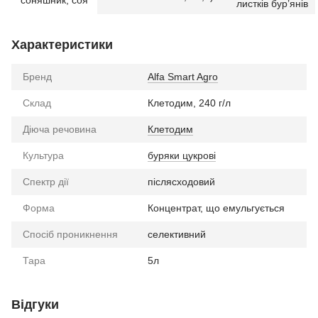
листків бур’янів
Характеристики
Бренд
Alfa Smart Agro
Склад
Клетодим, 240 г/л
Діюча речовина
Клетодим
Культура
буряки цукрові
Спектр дії
післясходовий
Форма
Концентрат, що емульгується
Спосіб проникнення
селективний
Тара
5л
Відгуки