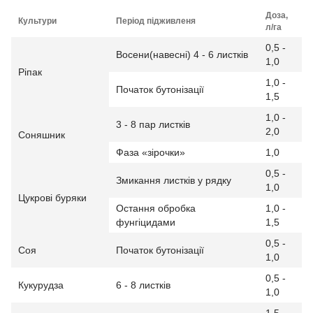
Доза,
Культури
Період підживленя
л/га
0,5 -
Восени(навесні) 4 - 6 листків
1,0
Ріпак
1,0 -
Початок бутонізації
1,5
1,0 -
3 - 8 пар листків
2,0
Соняшник
Фаза «зірочки»
1,0
0,5 -
Змикання листків у рядку
1,0
Цукрові буряки
Остання обробка
1,0 -
фунгіцидами
1,5
0,5 -
Соя
Початок бутонізації
1,0
0,5 -
Кукурудза
6 - 8 листків
1,0
1,5 -