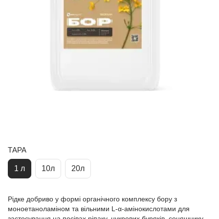
ТАРА
1 л
10л
20л
Рідке добриво у формі органічного комплексу бору з
моноетаноламіном та вільними L-α-амінокислотами для
застосування на посівах ріпаку, цукрових буряків, соняшнику,