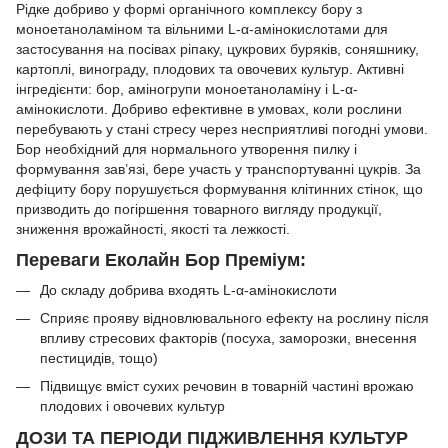
Рідке добриво у формі органічного комплексу бору з
моноетаноламіном та вільними L-α-амінокислотами для
застосування на посівах ріпаку, цукрових буряків, соняшнику,
картоплі, винограду, плодових та овочевих культур. Активні
інгредієнти: бор, аміногрупи моноетаноламіну і L-α-
амінокислоти. Добриво ефективне в умовах, коли рослини
перебувають у стані стресу через несприятливі погодні умови.
Бор необхідний для нормального утворення пилку і
формування зав’язі, бере участь у транспортуванні цукрів. За
дефіциту бору порушується формування клітинних стінок, що
призводить до погіршення товарного вигляду продукції,
зниження врожайності, якості та лежкості.
Переваги Еколайн Бор Преміум:
До складу добрива входять L-α-амінокислоти
Сприяє прояву відновлювального ефекту на рослину після
впливу стресових факторів (посуха, заморозки, внесення
пестицидів, тощо)
Підвищує вміст сухих речовин в товарній частині врожаю
плодових і овочевих культур
ДОЗИ ТА ПЕРІОДИ ПІДЖИВЛЕННЯ КУЛЬТУР