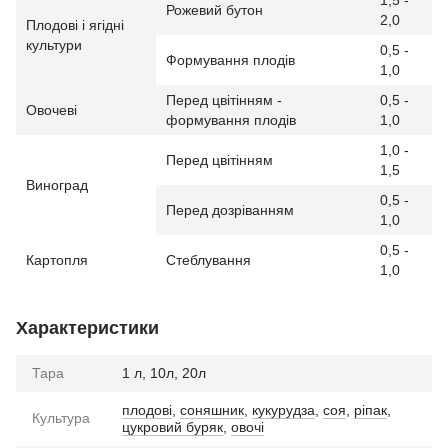
Рожевий бутон
2,0
Плодові і ягідні
культури
0,5 -
Формування плодів
1,0
Перед цвітінням -
0,5 -
Овочеві
формування плодів
1,0
1,0 -
Перед цвітінням
1,5
Виноград
0,5 -
Перед дозріванням
1,0
0,5 -
Картопля
Стеблування
1,0
Характеристики
Тара
1 л, 10л, 20л
плодові
,
соняшник
,
кукурудза
,
соя
,
ріпак
,
Культура
цукровий буряк
,
овочі