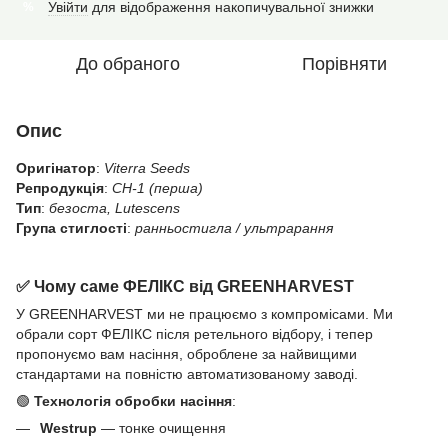
Увійти
для відображення накопичувальної знижки
%
До обраного
Порівняти
Опис
Оригінатор
:
Viterra Seeds
Репродукція
:
CH-1 (перша)
Тип
:
безоста, Lutescens
Група стиглості
:
ранньостигла / ультрарання
✅
Чому саме ФЕЛІКС від GREENHARVEST
У GREENHARVEST ми не працюємо з компромісами. Ми
обрали сорт ФЕЛІКС після ретельного відбору, і тепер
пропонуємо вам насіння, оброблене за найвищими
стандартами на повністю автоматизованому заводі.
🟢
Технологія обробки насіння
:
Westrup
— тонке очищення