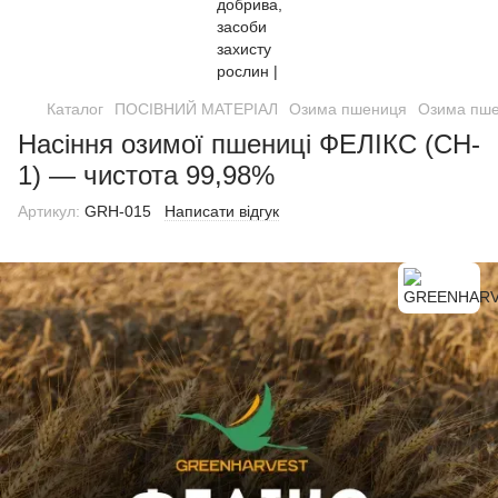
Каталог
ПОСІВНИЙ МАТЕРІАЛ
Озима пшениця
Озима пш
Насіння озимої пшениці ФЕЛІКС (CH-
1) — чистота 99,98%
Артикул:
GRH-015
Написати відгук