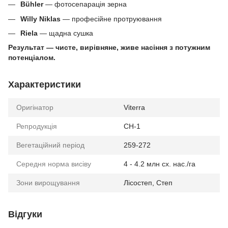
Bühler
— фотосепарація зерна
Willy Niklas
— професійне протруювання
Riela
— щадна сушка
Результат — чисте, вирівняне, живе насіння з потужним
потенціалом.
Характеристики
Оригінатор
Viterra
Репродукція
СН-1
Вегетаційний період
259-272
Середня норма висіву
4 - 4.2 млн сх. нас./га
Зони вирощування
Лісостеп, Степ
Відгуки