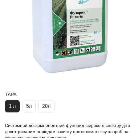
ТАРА
1 л
5л
20л
Системний двокомпонентний фунгіцид широкого спектру дії з
довготривалим періодом захисту проти комплексу хвороб на
зернових колосових культурах.