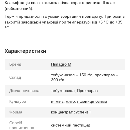
Класифікація вооз, токсикологічна характеристика: ІІ клас
(небезпечний).
Термін придатності та умови зберігання препарату: Три роки в
закритій заводській упаковці при температурі від +5 °С до +35
°С.
Характеристики
Бренд
Himagro M
тебуконазол – 150 г/л, прохлораз –
Склад
300 г/л
Діюча речовина
тебуконазол
,
Прохлораз
Культура
ячмінь
,
жито
,
пшениця озима
Форма
концентрат суспензії
Спосіб
системний пестицид
проникнення