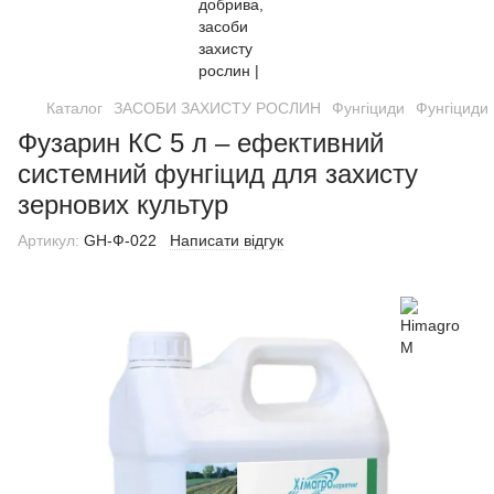
Каталог
ЗАСОБИ ЗАХИСТУ РОСЛИН
Фунгіциди
Фунгіциди
Фузарин КС 5 л – ефективний
системний фунгіцид для захисту
зернових культур
Артикул:
GH-Ф-022
Написати відгук