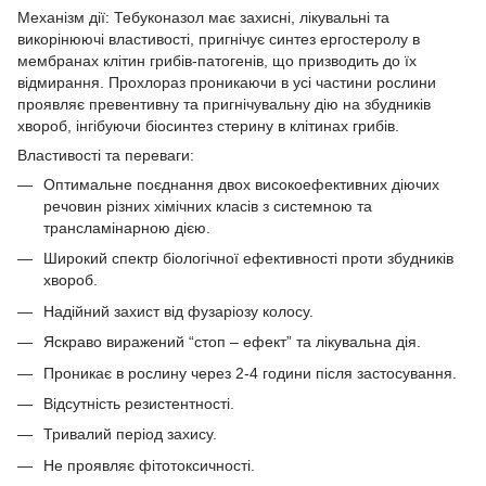
Механізм дії: Тебуконазол має захисні, лікувальні та
викорінюючі властивості, пригнічує синтез ергостеролу в
мембранах клітин грибів-патогенів, що призводить до їх
відмирання. Прохлораз проникаючи в усі частини рослини
проявляє превентивну та пригнічувальну дію на збудників
хвороб, інгібуючи біосинтез стерину в клітинах грибів.
Властивості та переваги:
Оптимальне поєднання двох високоефективних діючих
речовин різних хімічних класів з системною та
трансламінарною дією.
Широкий спектр біологічної ефективності проти збудників
хвороб.
Надійний захист від фузаріозу колосу.
Яскраво виражений “стоп – ефект” та лікувальна дія.
Проникає в рослину через 2-4 години після застосування.
Відсутність резистентності.
Тривалий період захису.
Не проявляє фітотоксичності.