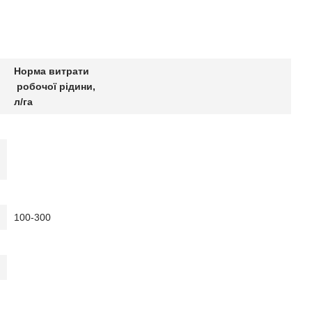
.
Норма витрати
робочої рідини,
л/га
100-300