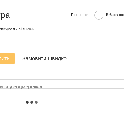
тра
Порівняти
В бажання
опичувальної знижки
пити
Замовити швидко
ити у соцмережах