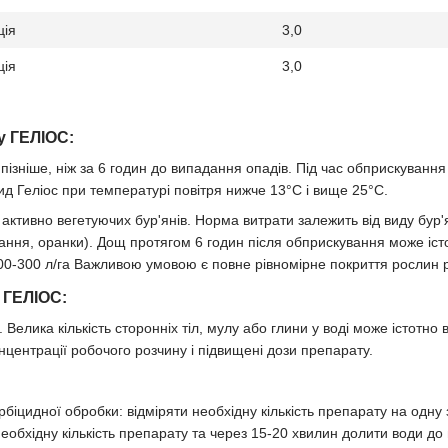
ція
3,0
ція
3,0
у ГЕЛІОС:
е пізніше, ніж за 6 годин до випадання опадів. Під час обприскуван
цид Геліос при температурі повітря нижче 13°С і вище 25°С.
тивно вегетуючих бур'янів. Норма витрати залежить від виду бур'я
вання, оранки). Дощ протягом 6 годин після обприскування може іст
 100-300 л/га Важливою умовою є повне рівномірне покриття рослин
 ГЕЛІОС:
елика кількість сторонніх тіл, мулу або глини у воді може істотно в
центрації робочого розчину і підвищені дози препарату.
іцидної обробки: відміряти необхідну кількість препарату на одну
необхідну кількість препарату та через 15-20 хвилин долити води до 