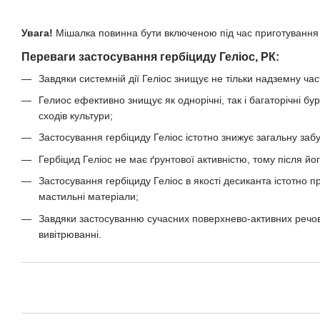
Увага!
Мішалка повинна бути включеною під час приготування 
Переваги застосування гербіциду Геліос, РК:
Завдяки системній дії Геліос знищує не тільки надземну ча
Гелиос ефективно знищує як однорічні, так і багаторічні бу
сходів культури;
Застосування гербіциду Геліос істотно знижує загальну забур
Гербіцид Геліос не має ґрунтової активністю, тому після йо
Застосування гербіциду Геліос в якості десиканта істотно
мастильні матеріали;
Завдяки застосуванню сучасних поверхнево-активних речови
вивітрюванні.