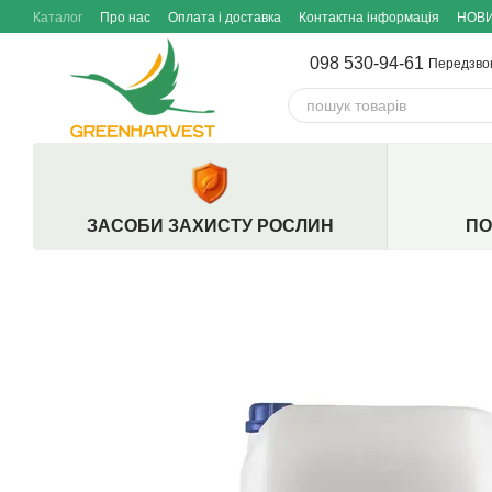
Перейти до основного контенту
Каталог
Про нас
Оплата і доставка
Контактна інформація
НОВ
098 530-94-61
Передзво
ЗАСОБИ ЗАХИСТУ РОСЛИН
ПО