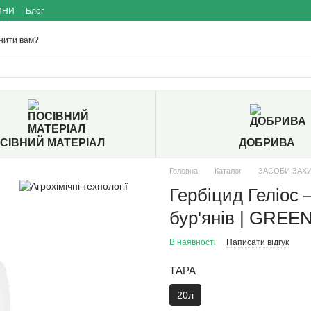
ИНИ
Блог
нити вам?
СІВНИЙ МАТЕРІАЛ
ДОБРИВА
Головна
Каталог
ЗАСОБИ ЗАХ
Гербіцид Геліос 
бур'янів | GRE
В наявності
Написати відгук
ТАРА
20л