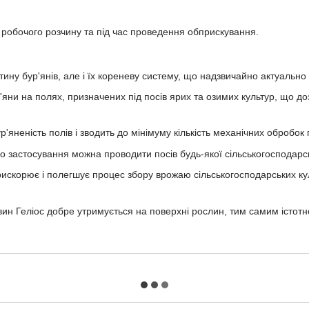
робочого розчину та під час проведення обприскування.
стину бур'янів, але і їх кореневу систему, що надзвичайно актуальн
р'яни на полях, призначених під посів ярих та озимих культур, що до
'яненість полів і зводить до мінімуму кількість механічних обробок 
го застосування можна проводити посів будь-якої сільськогосподарсь
 прискорює і полегшує процес збору врожаю сільськогосподарських к
н Геліос добре утримується на поверхні рослин, тим самим істотно