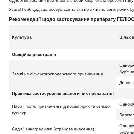
Однорічні рослини протягом 2-5 доби хворіють хлорозом і гинут
Увага! Гербіцид застосовується тільки по активно вегетуючих бур'
Рекомендації щодо застосування препарату ГЕЛІОС
Культура
Цільов
Офіційна реєстрація
Одноріч
бур'ян
Землі не сільськогосподарського призначення
Деревн
Практика застосування аналогічних препаратів:
Одноріч
Пари і поля, призначені під посіви ярих та озимих
культур
Багатор
Одноріч
Сади і виноградники (стрічкове внесення)
бур'ян