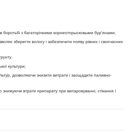
о в боротьбі з багаторічними корнеотпрысковыми бур'янами;
зволяє зберегти вологу і забезпечити появу рівних і своєчасних
грунту;
кої культури;
ультур, дозволяючи знизити витрати і заощадити паливно-
 знижуючи втрати препарату при випаровуванні, стікання і