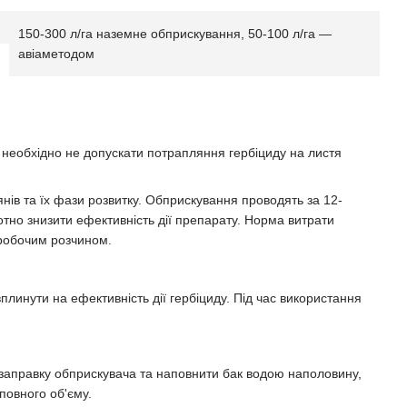
150-300 л/га наземне обприскування, 50-100 л/га —
авіаметодом
ня необхідно не допускати потрапляння гербіциду на листя
нів та їх фази розвитку. Обприскування проводять за 12-
отно знизити ефективність дії препарату. Норма витрати
 робочим розчином.
плинути на ефективність дії гербіциду. Під час використання
 заправку обприскувача та наповнити бак водою наполовину,
повного об'єму.