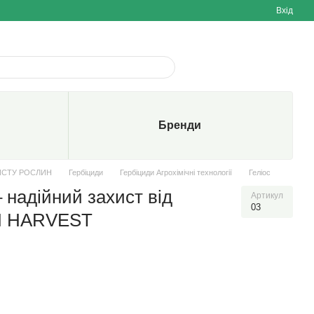
Вхід
Бренди
ИСТУ РОСЛИН
Гербіциди
Гербіциди Агрохімічні технології
Геліос
– надійний захист від
Артикул
03
EN HARVEST