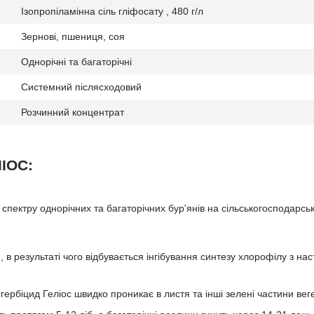
Ізопропіламінна сіль гліфосату , 480 г/л
Зернові, пшениця, соя
Однорічні та багаторічні
Системний післясходовий
Розчинний концентрат
ЛІОС:
спектру однорічних та багаторічних бур'янів на сільськогосподарсь
, в результаті чого відбувається інгібування синтезу хлорофілу з на
 гербіцид Геліос швидко проникає в листя та інші зелені частини вег