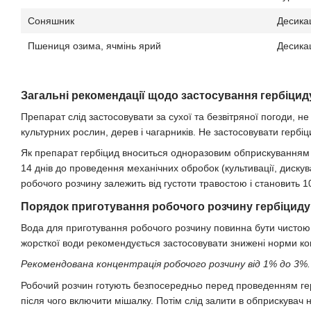
Соняшник
Десика
Пшениця озима, ячмінь ярий
Десика
Загальні рекомендації щодо застосування гербіцид
Препарат слід застосовувати за сухої та безвітряної погоди, н
культурних рослин, дерев і чагарників. Не застосовувати гербі
Як препарат гербіцид вноситься одноразовим обприскуванням ак
14 днів до проведення механічних обробок (культивації, диску
робочого розчину залежить від густоти травостою і становить
Порядок приготування робочого розчину гербіциду
Вода для приготування робочого розчину повинна бути чистою. В
жорсткої води рекомендується застосовувати знижені норми кон
Рекомендована концентрація робочого розчину від 1% до 3%.
Робочий розчин готують безпосередньо перед проведенням герб
після чого включити мішалку. Потім слід залити в обприскувач 