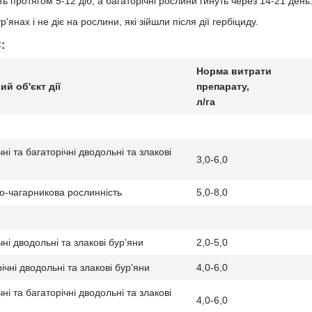
ь протягом 5-12 діб, а багаторічні рослини гинуть через 14-21 день
янах і не діє на рослини, які зійшли після дії гербіциду.
:
Норма витрати
ий об'єкт дії
препарату,
л/га
ні та багаторічні дводольні та злакові
3,0-6,0
и
о-чагарникова рослинність
5,0-8,0
ні дводольні та злакові бур'яни
2,0-5,0
ічні дводольні та злакові бур'яни
4,0-6,0
ні та багаторічні дводольні та злакові
4,0-6,0
и