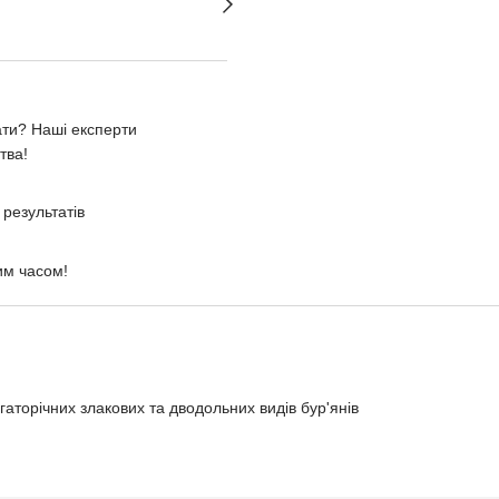
ати? Наші експерти
тва!
результатів
им часом!
гаторічних злакових та дводольних видів бур'янів