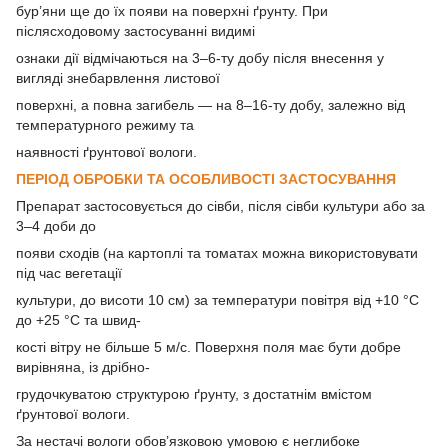
бур’яни ще до їх появи на поверхні ґрунту. При
післясходовому застосуванні видимі
ознаки дії відмічаються на 3–6-ту добу після внесення у
вигляді знебарвлення листової
поверхні, а повна загибель — на 8–16-ту добу, залежно від
температурного режиму та
наявності ґрунтової вологи.
ПЕРІОД ОБРОБКИ ТА ОСОБЛИВОСТІ ЗАСТОСУВАННЯ
Препарат застосовується до сівби, після сівби культури або за
3–4 доби до
появи сходів (на картоплі та томатах можна використовувати
під час вегетації
культури, до висоти 10 см) за температури повітря від +10 °C
до +25 °C та швид-
кості вітру не більше 5 м/с. Поверхня поля має бути добре
вирівняна, із дрібно-
грудочкуватою структурою ґрунту, з достатнім вмістом
ґрунтової вологи.
За нестачі вологи обов’язковою умовою є неглибоке