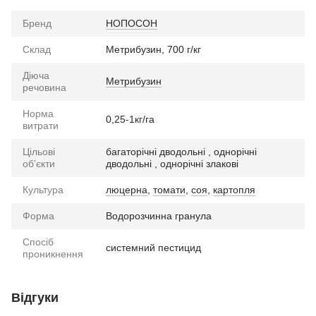
Бренд
НОПОСОН
Склад
Метрибузин, 700 г/кг
Діюча
Метрибузин
речовина
Норма
0,25-1кг/га
витрати
Цільові
багаторічні дводольні , однорічні
обʼєкти
дводольні , однорічні злакові
Культура
люцерна
,
томати
,
соя
,
картопля
Форма
Водорозчинна гранула
Спосіб
системний пестицид
проникнення
Відгуки