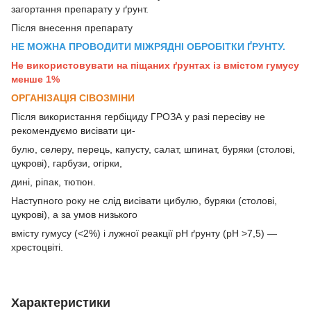
загортання препарату у ґрунт.
Після внесення препарату
НЕ МОЖНА ПРОВОДИТИ МІЖРЯДНІ ОБРОБІТКИ ҐРУНТУ.
Не використовувати на піщаних ґрунтах із вмістом гумусу
менше 1%
ОРГАНІЗАЦІЯ СІВОЗМІНИ
Після використання гербіциду ГРОЗА у разі пересіву не
рекомендуємо висівати ци-
булю, селеру, перець, капусту, салат, шпинат, буряки (столові,
цукрові), гарбузи, огірки,
дині, ріпак, тютюн.
Наступного року не слід висівати цибулю, буряки (столові,
цукрові), а за умов низького
вмісту гумусу (<2%) і лужної реакції рН ґрунту (рН >7,5) —
хрестоцвіті.
Характеристики