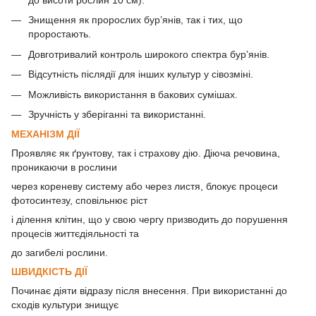
до висоти рослин 10 см).
Знищення як пророслих бур’янів, так і тих, що
проростають.
Довготривалий контроль широкого спектра бур’янів.
Відсутність післядії для інших культур у сівозміні.
Можливість використання в бакових сумішах.
Зручність у зберіганні та використанні.
МЕХАНІЗМ ДІЇ
Проявляє як ґрунтову, так і страхову дію. Діюча речовина,
проникаючи в рослини
через кореневу систему або через листя, блокує процеси
фотосинтезу, сповільнює ріст
і ділення клітин, що у свою чергу призводить до порушення
процесів життєдіяльності та
до загибелі рослини.
ШВИДКІСТЬ ДІЇ
Починає діяти відразу після внесення. При використанні до
сходів культури знищує