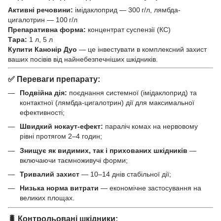
Активні речовини:
імідаклоприд — 300 г/л, лямбда-
цигалотрин — 100 г/л
Препаративна форма:
концентрат суспензії (КС)
Тара:
1 л, 5 л
Купити Канонір Дуо
— це інвестувати в комплексний захист
ваших посівів від найнебезпечніших шкідників.
✅ Переваги препарату:
Подвійна дія:
поєднання системної (імідаклоприд) та
контактної (лямбда-цигалотрин) дії для максимальної
ефективності;
Швидкий нокаут-ефект:
параліч комах на нервовому
рівні протягом 2–4 годин;
Знищує як видимих, так і прихованих шкідників
—
включаючи таємноживучі форми;
Тривалий захист
— 10–14 днів стабільної дії;
Низька норма витрати
— економічне застосування на
великих площах.
🐛 Контрольовані шкідники: