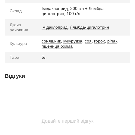
Імідаклоприд, 300 г/л + Лямбда-
Склад
цигалотрин, 100 г/л
Діюча
імідаклоприд
,
Лямбда-цигалотрин
речовина
соняшник
,
кукурудза
,
соя
,
горох
,
ріпак
,
Культура
пшениця озима
Тара
5л
Відгуки
Додайте перший відгук