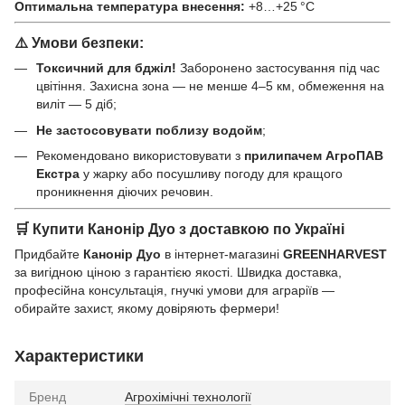
Оптимальна температура внесення:
+8…+25 °C
⚠️ Умови безпеки:
Токсичний для бджіл!
Заборонено застосування під час
цвітіння. Захисна зона — не менше 4–5 км, обмеження на
виліт — 5 діб;
Не застосовувати поблизу водойм
;
Рекомендовано використовувати з
прилипачем АгроПАВ
Екстра
у жарку або посушливу погоду для кращого
проникнення діючих речовин.
🛒 Купити Канонір Дуо з доставкою по Україні
Придбайте
Канонір Дуо
в інтернет-магазині
GREENHARVEST
за вигідною ціною з гарантією якості. Швидка доставка,
професійна консультація, гнучкі умови для аграріїв —
обирайте захист, якому довіряють фермери!
Характеристики
Бренд
Агрохімічні технології