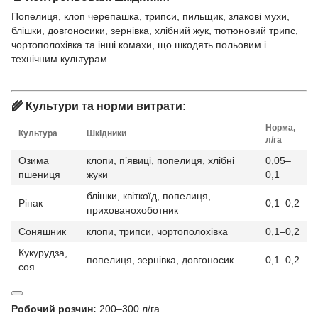
Попелиця, клоп черепашка, трипси, пильщик, злакові мухи,
блішки, довгоносики, зернівка, хлібний жук, тютюновий трипс,
чортополохівка та інші комахи, що шкодять польовим і
технічним культурам.
🌾 Культури та норми витрати:
Норма,
Культура
Шкідники
л/га
Озима
клопи, п’явиці, попелиця, хлібні
0,05–
пшениця
жуки
0,1
блішки, квіткоїд, попелиця,
Ріпак
0,1–0,2
прихованохоботник
Соняшник
клопи, трипси, чортополохівка
0,1–0,2
Кукурудза,
попелиця, зернівка, довгоносик
0,1–0,2
соя
Робочий розчин:
200–300 л/га