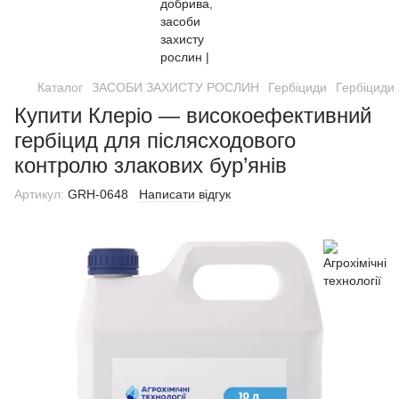
Каталог
ЗАСОБИ ЗАХИСТУ РОСЛИН
Гербіциди
Гербіциди 
Купити Клеріо — високоефективний
гербіцид для післясходового
контролю злакових бур’янів
Артикул:
GRH-0648
Написати відгук