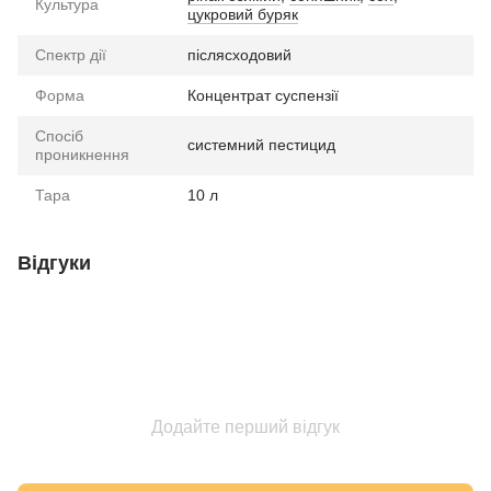
Культура
цукровий буряк
Спектр дії
післясходовий
Форма
Концентрат суспензії
Спосіб
системний пестицид
проникнення
Тара
10 л
Відгуки
Додайте перший відгук