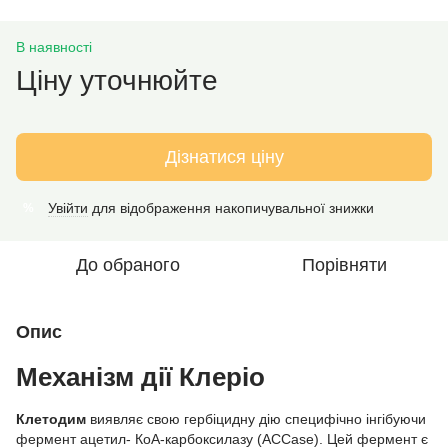
В наявності
Ціну уточнюйте
Дізнатися ціну
Увійти
для відображення накопичувальної знижки
%
До обраного
Порівняти
Опис
Механізм дії Клеріо
Клетодим
виявляє свою гербіцидну дію специфічно інгібуючи
фермент ацетил- КоА-карбоксилазу (ACCase). Цей фермент є