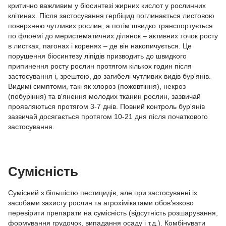
критично важливим у біосинтезі жирних кислот у рослинних
клітинах. Після застосування гербіцид поглинається листовою
поверхнею чутливих рослин, а потім швидко транспортується
по флоемі до меристематичних ділянок – активних точок росту
в листках, пагонах і коренях – де він накопичується. Це
порушення біосинтезу ліпідів призводить до швидкого
припинення росту рослин протягом кількох годин після
застосування і, зрештою, до загибелі чутливих видів бур'янів.
Видимі симптоми, такі як хлороз (пожовтіння), некроз
(побуріння) та в'янення молодих тканин рослин, зазвичай
проявляються протягом 3-7 днів. Повний контроль бур'янів
зазвичай досягається протягом 10-21 дня після початкового
застосування.
Сумісність
Сумісний з більшістю пестицидів, але при застосуванні із
засобами захисту рослин та агрохімікатами обов’язково
перевірити препарати на сумісність (відсутність розшарування,
формування грудочок, випадання осаду і т.д.). Комбінувати