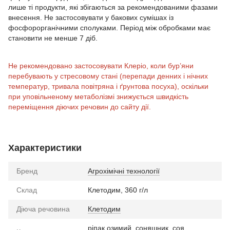
лише ті продукти, які збігаються за рекомендованими фазами
внесення. Не застосовувати у бакових сумішах із
фосфорорганічними сполуками. Період між обробками має
становити не менше 7 діб.
Не рекомендовано застосовувати Клеріо, коли бур’яни
перебувають у стресовому стані (перепади денних і нічних
температур, тривала повітряна і ґрунтова посуха), оскільки
при уповільненому метаболізмі знижується швидкість
переміщення діючих речовин до сайту дії.
Характеристики
Бренд
Агрохімічні технології
Склад
Клетодим, 360 г/л
Діюча речовина
Клетодим
ріпак озимий
,
соняшник
,
соя
,