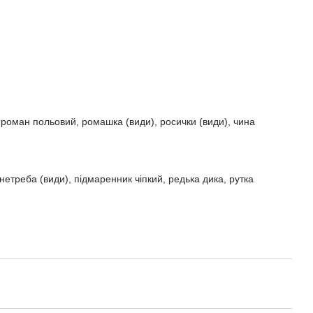
, роман польовий, ромашка (види), росички (види), чина
нетреба (види), підмаренник чіпкий, редька дика, рутка