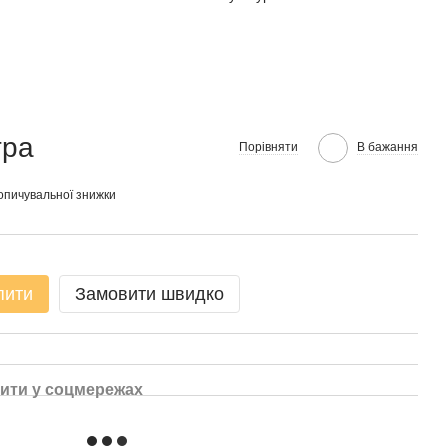
тра
Порівняти
В бажання
опичувальної знижки
пити
Замовити швидко
ити у соцмережах