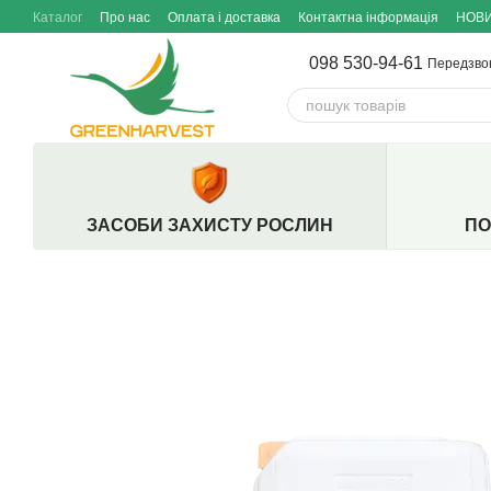
Перейти до основного контенту
Каталог
Про нас
Оплата і доставка
Контактна інформація
НОВ
098 530-94-61
Передзво
ЗАСОБИ ЗАХИСТУ РОСЛИН
ПО