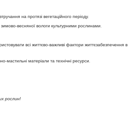
тручання на протязі вегетаційного періоду.
ю зимово-весняної вологи культурними рослинами.
ористовувати всі життєво-важливі фактори життєзабезпечення в
но-мастильні матеріали та технічні ресурси.
их рослин!