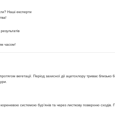
ати? Наші експерти
тва!
результатів
им часом!
протягом вегетації. Період захисної дії ацетохлору триває близько 
тури.
кореневою системою бур’янів та через листкову поверхню сходів. По