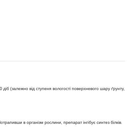
60 діб (залежно від ступеня вологості поверхневого шару ґрунту,
трапивши в організм рослини, препарат інгібує синтез білків.