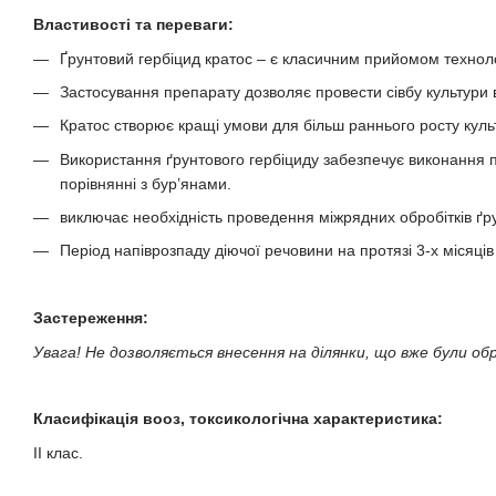
Властивості та переваги:
Ґрунтовий гербіцид кратос – є класичним прийомом технолог
Застосування препарату дозволяє провести сівбу культури
Кратос створює кращі умови для більш раннього росту культ
Використання ґрунтового гербіциду забезпечує виконання п
порівнянні з бур’янами.
виключає необхідність проведення міжрядних обробітків ґру
Період напіврозпаду діючої речовини на протязі 3-х місяців
Застереження:
Увага! Не дозволяється внесення на ділянки, що вже були об
Класифікація вооз, токсикологічна характеристика:
ІІ клас.