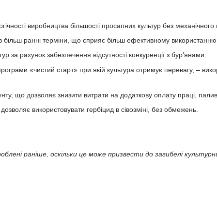
ічності виробництва більшості просапних культур без механічного в
 в більш ранні терміни, що сприяє більш ефективному використанн
ур за рахунок забезпечення відсутності конкуренції з бур’янами.
рограми «чистий старт» при якій культура отримує перевагу, – вик
нту, що дозволяє знизити витрати на додаткову оплату праці, палив
 дозволяє використовувати гербіцид в сівозміні, без обмежень.
роблені раніше, оскільки це може призвести до загибелі культурн