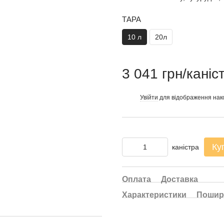
ТАРА
10 л
20л
3 041 грн/каніс
Увійти
для відображення нак
%
Ку
каністра
Оплата
Доставка
Характеристики
Пошир