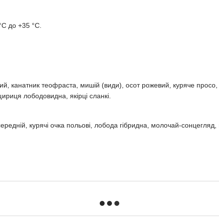
°С до +35 °С.
уйний, канатник теофраста, мишій (види), осот рожевий, куряче просо
ириця лободовидна, якірці сланкі.
середній, курячі очка польові, лобода гібридна, молочай-сонцегляд, 