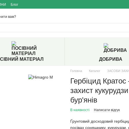
ИНИ
Блог
нити вам?
СІВНИЙ МАТЕРІАЛ
ДОБРИВА
Головна
Каталог
ЗАСОБИ ЗАХ
Гербіцид Кратос
захист кукурудзи
бур'янів
В наявності
Написати відгук
Ґрунтовий досходовий гербіцид
посівах соняшнику, кукурудзи, 