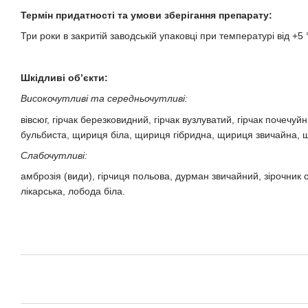
Термін придатності та умови зберігання препарату:
Три роки в закритій заводській упаковці при температурі від +5 
Шкідливі об’єкти:
Високочутливі та середньочутливі:
вівсюг, гірчак березковидний, гірчак вузлуватий, гірчак почеч
бульбиста, щириця біла, щириця гібридна, щириця звичайна, щ
Слабочутливі:
амброзія (види), гірчиця польова, дурман звичайний, зірочник 
лікарська, лобода біла.