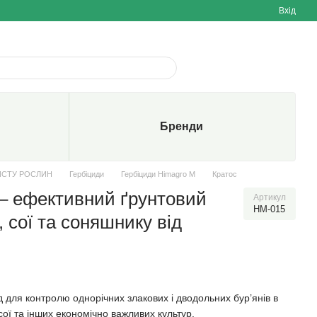
Вхід
Бренди
ИСТУ РОСЛИН
Гербіциди
Гербіциди Himagro M
Кратос
 – ефективний ґрунтовий
Артикул
HM-015
, сої та соняшнику від
 для контролю однорічних злакових і дводольних бур’янів в
сої та інших економічно важливих культур.