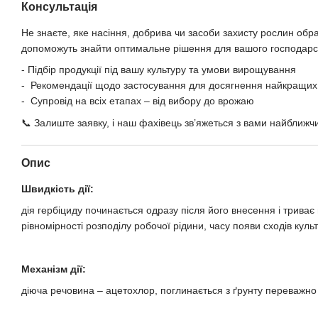
Консультація
Не знаєте, яке насіння, добрива чи засоби захисту рослин обр
допоможуть знайти оптимальне рішення для вашого господарс
- Підбір продукції під вашу культуру та умови вирощування
- Рекомендації щодо застосування для досягнення найкращих 
- Супровід на всіх етапах – від вибору до врожаю
📞 Залиште заявку, і наш фахівець зв’яжеться з вами найближч
Опис
Швидкість дії:
дія гербіциду починається одразу після його внесення і триває 
рівномірності розподілу робочої рідини, часу появи сходів куль
Механізм дії:
діюча речовина – ацетохлор, поглинається з ґрунту переважно 