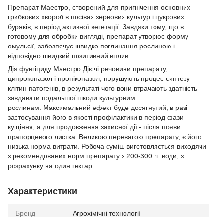
Препарат Маестро, створений для пригнічення основних
грибкових хвороб в посівах зернових культур і цукрових
буряків, в період активної вегетації. Завдяки тому, що в
готовому для обробки вигляді, препарат утворює форму
емульсії, забезпечує швидке поглинання рослиною і
відповідно швидкий позитивний вплив.
Дія фунгіциду Маестро Діючі речовини препарату,
ципроконазол і пропіконазол, порушують процес синтезу
клітин патогенів, в результаті чого вони втрачають здатність
завдавати подальшої шкоди культурним
рослинам. Максимальний ефект буде досягнутий, в разі
застосування його в якості профілактики в період фази
кущіння, а для продовження захисної дії - після появи
прапорцевого листка. Великою перевагою препарату, є його
низька норма витрати. Робоча суміш виготовляється виходячи
з рекомендованих норм препарату з 200-300 л. води, з
розрахунку на один гектар.
Характеристики
Бренд
Агрохімічні технології