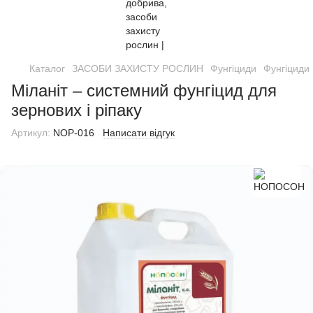
Каталог
ЗАСОБИ ЗАХИСТУ РОСЛИН
Фунгіциди
Фунгіцид
Міланіт – системний фунгіцид для
зернових і ріпаку
Артикул:
NOP-016
Написати відгук