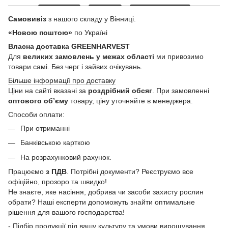
Самовивіз
з нашого складу у Вінниці.
«Новою поштою»
по Україні
Власна доставка GREENHARVEST
Для
великих замовлень у межах області
ми привозимо
товари самі. Без черг і зайвих очікувань.
Більше інформації про доставку
Ціни на сайті вказані за
роздрібний обсяг
. При замовленні
оптового об’єму
товару, ціну уточняйте в менеджера.
Способи оплати:
При отриманні
Банківською карткою
На розрахунковий рахунок.
Працюємо
з ПДВ
. Потрібні документи? Реєструємо все
офіційно, прозоро та швидко!
Не знаєте, яке насіння, добрива чи засоби захисту рослин
обрати? Наші експерти допоможуть знайти оптимальне
рішення для вашого господарства!
- Підбір продукції під вашу культуру та умови вирощування