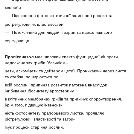
хвороби.
Підвищення фотосинтетичної активності рослин та
рістрегулюючих властивостей.
Нетоксичний для людей, тварин та навколишнього
середовища.
Пропіконазол
має широкий спектр фунгіцидної дії проти
недосконалих грибів (базидіомі-
цети, аскоміцети та дейтероміцети). Проникаючи через листя
та стебла, поширюється по
всій рослині, припиняє розвиток патогена внаслідок
інгібування біосинтезу ергостерину
в клітинних мембранах грибів та пригнічує спороутворення.
Крім того, підвищує інтенсив-
ність фотосинтезу прапорцевого листка, проявляє
рістрегулюючі властивості та затри-
мує процеси старіння рослин.