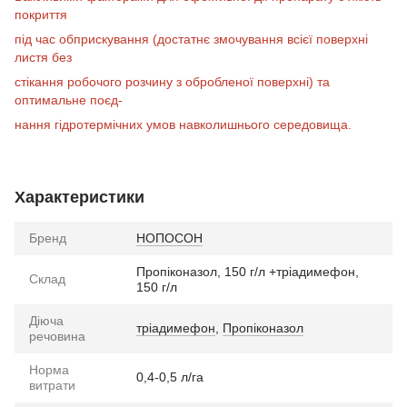
покриття
під час обприскування (достатнє змочування всієї поверхні
листя без
стікання робочого розчину з обробленої поверхні) та
оптимальне поєд-
нання гідротермічних умов навколишнього середовища.
Характеристики
Бренд
НОПОСОН
Пропіконазол, 150 г/л +тріадимефон,
Склад
150 г/л
Діюча
тріадимефон
,
Пропіконазол
речовина
Норма
0,4-0,5 л/га
витрати