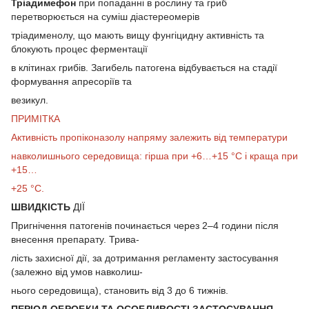
Тріадимефон
при попаданні в рослину та гриб
перетворюється на суміш діастереомерів
тріадименолу, що мають вищу фунгіцидну активність та
блокують процес ферментації
в клітинах грибів. Загибель патогена відбувається на стадії
формування апресоріїв та
везикул.
ПРИМІТКА
Активність пропіконазолу напряму залежить від температури
навколишнього середовища: гірша при +6…+15 °C і краща при
+15…
+25 °C.
ШВИДКІСТЬ
ДІЇ
Пригнічення патогенів починається через 2–4 години після
внесення препарату. Трива-
лість захисної дії, за дотримання регламенту застосування
(залежно від умов навколиш-
нього середовища), становить від 3 до 6 тижнів.
ПЕРІОД ОБРОБКИ ТА ОСОБЛИВОСТІ ЗАСТОСУВАННЯ