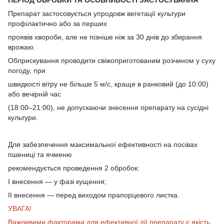
Препарат застосовується упродовж вегетації культури
профілактично або за перших
проявів хвороби, але не пізніше ніж за 30 днів до збирання
врожаю.
Обприскування проводити свіжоприготованим розчином у суху
погоду, при
швидкості вітру не більше 5 м/с, краще в ранковий (до 10:00)
або вечірній час
(18:00–21:00), не допускаючи знесення препарату на сусідні
культури.
Для забезпечення максимальної ефективності на посівах
пшениці та ячменю
рекомендується проведення 2 обробок:
І внесення — у фазі кущення;
ІІ внесення — перед виходом прапорцевого листка.
УВАГА!
Важливими факторами для ефективної дії препарату є якість