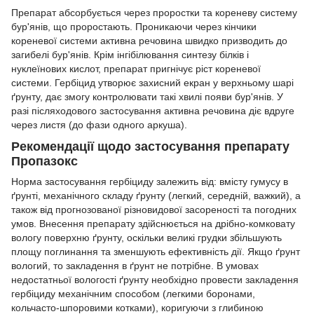
Препарат абсорбується через проростки та кореневу систему
бур'янів, що проростають. Проникаючи через кінчики
кореневої системи активна речовина швидко призводить до
загибелі бур'янів. Крім інгібілювання синтезу білків і
нуклеїнових кислот, препарат пригнічує ріст кореневої
системи. Гербіцид утворює захисний екран у верхньому шарі
ґрунту, дає змогу контролювати такі хвилі появи бур'янів. У
разі післяходового застосування активна речовина діє вдруге
через листя (до фази одного аркуша).
Рекомендації щодо застосування препарату
Пропазокс
Норма застосування гербіциду залежить від: вмісту гумусу в
ґрунті, механічного складу ґрунту (легкий, середній, важкий), а
також від прогнозованої різновидової засореності та погодних
умов. Внесення препарату здійснюється на дрібно-комковату
вологу поверхню ґрунту, оскільки великі грудки збільшують
площу поглинання та зменшують ефективність дії. Якщо ґрунт
вологий, то закладення в ґрунт не потрібне. В умовах
недостатньої вологості ґрунту необхідно провести закладення
гербіциду механічним способом (легкими боронами,
кольчасто-шпоровими котками), коригуючи з глибиною