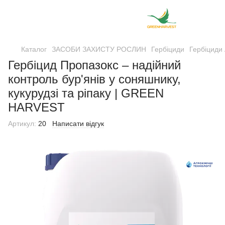
Каталог
ЗАСОБИ ЗАХИСТУ РОСЛИН
Гербіциди
Гербіциди 
Гербіцид Пропазокс – надійний
контроль бур'янів у соняшнику,
кукурудзі та ріпаку | GREEN
HARVEST
Артикул:
20
Написати відгук