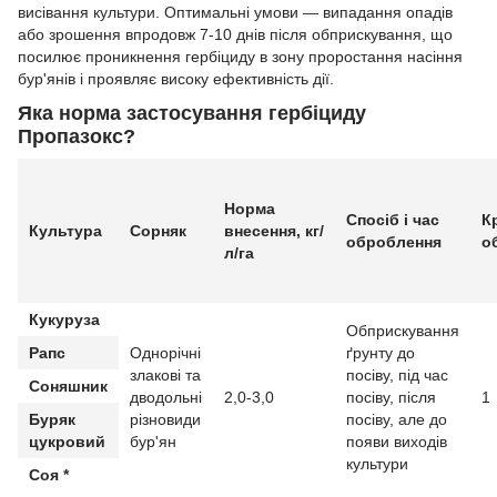
висівання культури. Оптимальні умови — випадання опадів
або зрошення впродовж 7-10 днів після обприскування, що
посилює проникнення гербіциду в зону проростання насіння
бур'янів і проявляє високу ефективність дії.
Яка норма застосування гербіциду
Пропазокс?
Норма
Спосіб і час
К
Культура
Сорняк
внесення,
кг/
оброблення
о
л/га
Кукуруза
Обприскування
Рапс
Однорічні
ґрунту до
злакові та
посіву, під час
Соняшник
дводольні
2,0-3,0
посіву, після
1
Буряк
різновиди
посіву, але до
цукровий
бур'ян
появи виходів
культури
Соя *