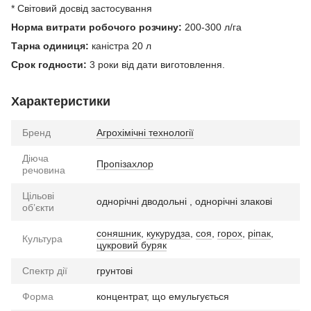
* Світовий досвід застосування
Норма витрати робочого розчину:
200-300 л/га
Тарна одиниця:
каністра 20 л
Срок годности:
3 роки від дати виготовлення.
Характеристики
Бренд
Агрохімічні технології
Діюча
Пропізахлор
речовина
Цільові
однорічні дводольні , однорічні злакові
обʼєкти
соняшник
,
кукурудза
,
соя
,
горох
,
ріпак
,
Культура
цукровий буряк
Спектр дії
грунтові
Форма
концентрат, що емульгується