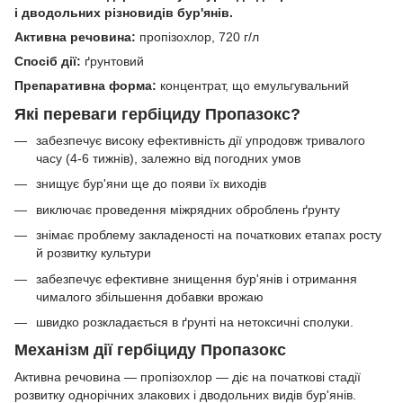
і дводольних різновидів бур'янів.
Активна речовина:
пропізохлор, 720 г/л
Спосіб дії:
ґрунтовий
Препаративна форма:
концентрат, що емульгувальний
Які переваги гербіциду Пропазокс?
забезпечує високу ефективність дії упродовж тривалого
часу (4-6 тижнів), залежно від погодних умов
знищує бур'яни ще до появи їх виходів
виключає проведення міжрядних оброблень ґрунту
знімає проблему закладеності на початкових етапах росту
й розвитку культури
забезпечує ефективне знищення бур'янів і отримання
чималого збільшення добавки врожаю
швидко розкладається в ґрунті на нетоксичні сполуки.
Механізм дії гербіциду Пропазокс
Активна речовина — пропізохлор — діє на початкові стадії
розвитку однорічних злакових і дводольних видів бур'янів.