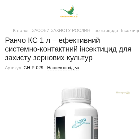
Каталог
ЗАСОБИ ЗАХИСТУ РОСЛИН
Інсектициди
Інсекти
Ранчо КС 1 л – ефективний
системно-контактний інсектицид для
захисту зернових культур
Артикул:
GH-Р-029
Написати відгук