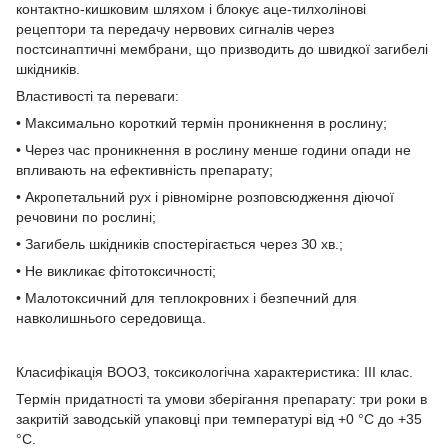
контактно-кишковим шляхом і блокує аце-тилхолінові
рецептори та передачу нервових сигналів через
постсинаптичні мембрани, що призводить до швидкої загибелі
шкідників.
Властивості та переваги:
• Максимально короткий термін проникнення в рослину;
• Через час проникнення в рослину менше години опади не
впливають на ефективність препарату;
• Акропетальний рух і рівномірне розповсюдження діючої
речовини по рослині;
• Загибель шкідників спостерігається через З0 хв.;
• Не викликає фітотоксичності;
• Малотоксичний для теплокровних і безпечний для
навколишнього середовища.
Класифікація ВООЗ, токсикологічна характеристика: IІI клас.
Термін придатності та умови зберігання препарату: три роки в
закритій заводській упаковці при температурі від +0 °С до +35
°С.