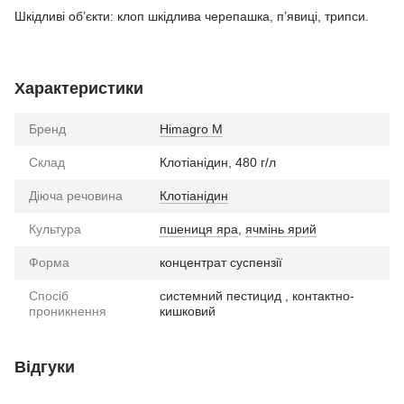
Шкідливі об’єкти: клоп шкідлива черепашка, п’явиці, трипси.
Характеристики
Бренд
Himagro M
Склад
Клотіанідин, 480 г/л
Діюча речовина
Клотіанідин
Культура
пшениця яра
,
ячмінь ярий
Форма
концентрат суспензії
Спосіб
системний пестицид , контактно-
проникнення
кишковий
Відгуки