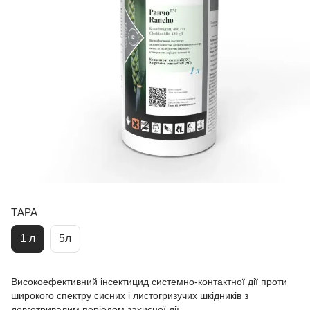
ТАРА
1 л
5л
Високоефективний інсектицид системно-контактної дії проти
широкого спектру сисних і листогризучих шкідників з
довготривалим періодом захисної дії.