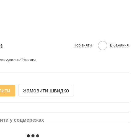
а
Порівняти
В бажання
опичувальної знижки
пити
Замовити швидко
ити у соцмережах