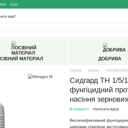
ИНИ
Блог
нити вам?
СІВНИЙ МАТЕРІАЛ
ДОБРИВА
Головна
Каталог
ЗАСОБИ ЗАХ
Сидгард ТН 1/5/
фунгіцидний про
насіння зернових
В наявності
Написати відгук
Високоефективний фунгіцидний 
широким спектром застосуван