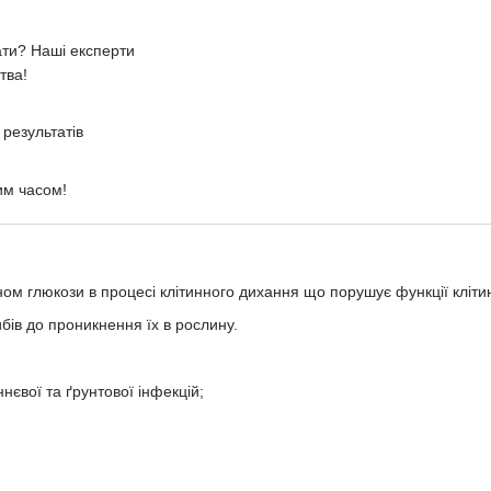
ати? Наші експерти
тва!
результатів
им часом!
м глюкози в процесі клітинного дихання що порушує функції клітин
ибів до проникнення їх в рослину.
нєвої та ґрунтової інфекцій;