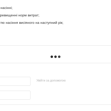
насінні;
перевищенні норм витрат;
тю насіння висіяного на наступний рік;
Увійти за допомогою