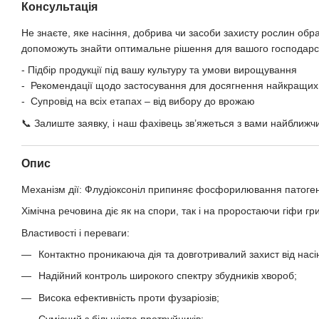
Консультація
Не знаєте, яке насіння, добрива чи засоби захисту рослин обр
допоможуть знайти оптимальне рішення для вашого господарс
- Підбір продукції під вашу культуру та умови вирощування
- Рекомендації щодо застосування для досягнення найкращих 
- Супровід на всіх етапах – від вибору до врожаю
📞 Залиште заявку, і наш фахівець зв’яжеться з вами найближч
Опис
Механізм дії: Флудіоксоніл припиняє фосфорилювання патогено
Хімічна речовина діє як на спори, так і на проростаючи гіфи гр
Властивості і переваги:
Контактно проникаюча дія та довготривалий захист від насін
Надійний контроль широкого спектру збудників хвороб;
Висока ефективність проти фузаріозів;