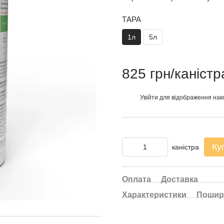
ТАРА
1л
5л
825 грн/каністр
Увійти
для відображення нак
%
Ку
каністра
Оплата
Доставка
Характеристики
Пошир