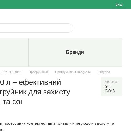
Вхід
Бренди
ИСТУ РОСЛИН
Протруйники
Протруйники Himagro M
Сидгард
10 л – ефективний
Артикул
GH-
труйник для захисту
С-043
 та сої
протруйник контактної дії з тривалим періодом захисту та
ня.