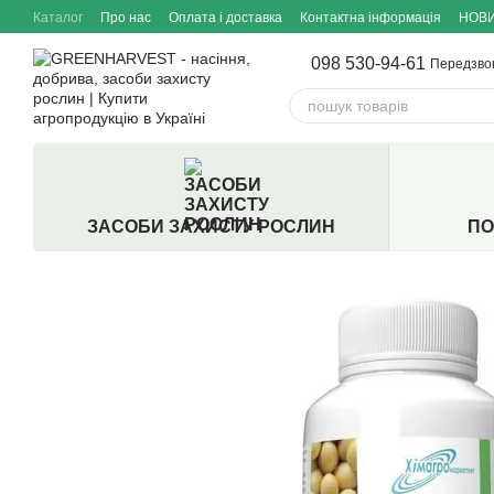
Перейти до основного контенту
Каталог
Про нас
Оплата і доставка
Контактна інформація
НОВ
098 530-94-61
Передзво
ЗАСОБИ ЗАХИСТУ РОСЛИН
ПО