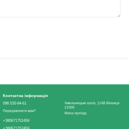
Контактна інформація
098 530-94-61
Хмельницьке шосе, 114В Вінниця
21000
Передзвонити вам?
Мапа проїзду
+380671752459
+380671752459