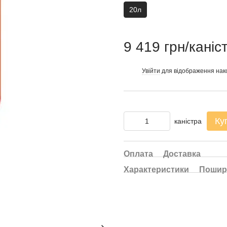
20л
9 419 грн/каніс
Увійти
для відображення нак
%
Ку
каністра
Оплата
Доставка
Характеристики
Пошир