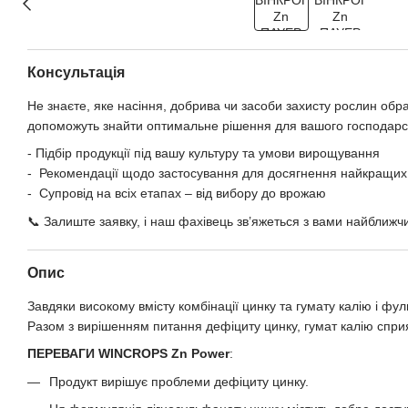
Консультація
Не знаєте, яке насіння, добрива чи засоби захисту рослин обр
допоможуть знайти оптимальне рішення для вашого господарс
- Підбір продукції під вашу культуру та умови вирощування
- Рекомендації щодо застосування для досягнення найкращих 
- Супровід на всіх етапах – від вибору до врожаю
📞 Залиште заявку, і наш фахівець зв’яжеться з вами найближч
Опис
Завдяки високому вмісту комбінації цинку та гумату калію і фу
Разом з вирішенням питання дефіциту цинку, гумат калію сприяє
ПЕРЕВАГИ WINCROPS
Zn
Power
:
Продукт вирішує проблеми дефіциту цинку.