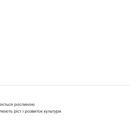
юється рослиною.
юють ріст і розвиток культури.