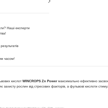
ати? Наші експерти
тва!
результатів
им часом!
львових кислот
WINCROPS Zn
Power
максимально ефективно засво
 захисту рослин від стресових факторів, а фульвові кислоти стимул