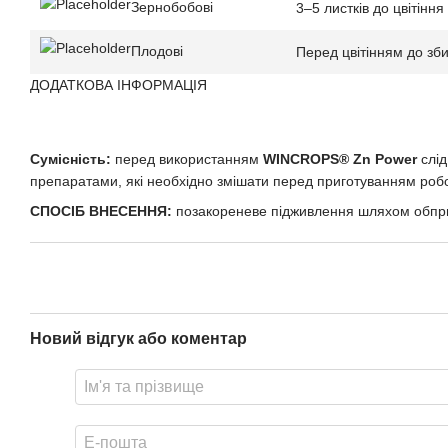
Зернобобові
3–5 листків до цвітіння
Плодові
Перед цвітінням до зб
ДОДАТКОВА ІНФОРМАЦІЯ
Cумісність:
перед використанням
WINCROPS®
Zn
Power
слі
препаратами, які необхідно змішати перед приготуванням робо
СПОСІБ ВНЕСЕННЯ:
позакореневе підживлення шляхом обпри
Новий відгук або коментар