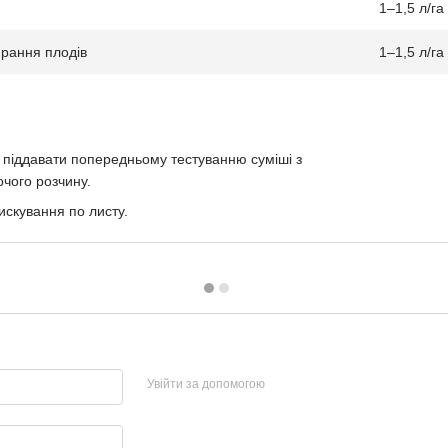
1–1,5 л/га
ирання плодів
1–1,5 л/га
д піддавати попередньому тестуванню суміші з
чого розчину.
скування по листу.
Увійти за допомогою