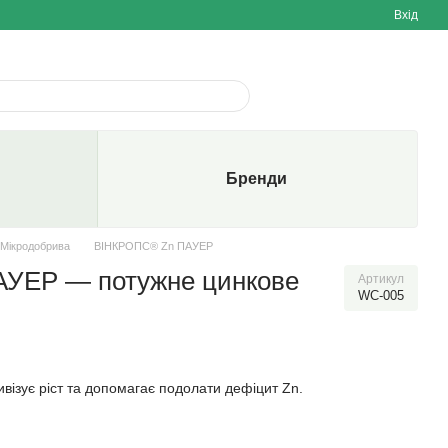
Вхід
Бренди
Мікродобрива
ВІНКРОПС® Zn ПАУЕР
УЕР — потужне цинкове
Артикул
WC-005
візує ріст та допомагає подолати дефіцит Zn.