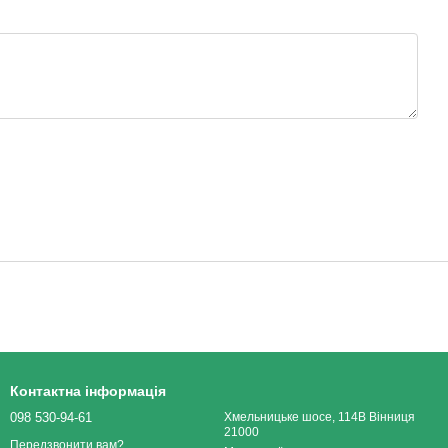
Контактна інформація
098 530-94-61
Хмельницьке шосе, 114В Вінниця
21000
Передзвонити вам?