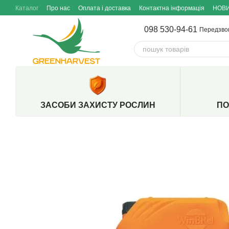
Перейти до основного контенту
Каталог
Про нас
Оплата і доставка
Контактна інформація
НОВ
098 530-94-61
Передзво
ЗАСОБИ ЗАХИСТУ РОСЛИН
ПО