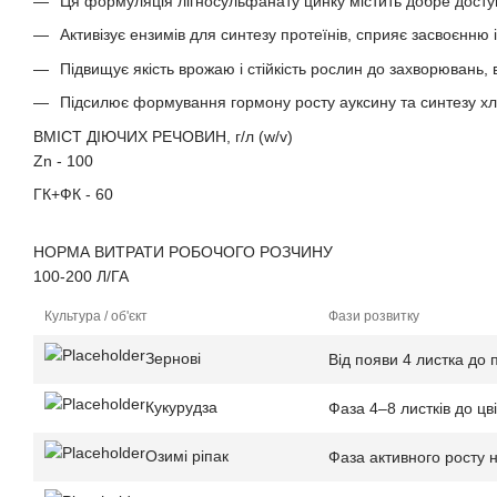
Ця формуляція лігносульфанату цинку містить добре доступ
Активізує ензимів для синтезу протеїнів, сприяє засвоєнню і
Підвищує якість врожаю і стійкість рослин до захворювань, 
Підсилює формування гормону росту ауксину та синтезу хл
ВМІСТ ДІЮЧИХ РЕЧОВИН, г/л (w/v)
Zn - 100
ГК+ФК - 60
НОРМА ВИТРАТИ РОБОЧОГО РОЗЧИНУ
100-200 Л/ГА
Культура / об'єкт
Фази розвитку
Зернові
Від появи 4 листка до 
Кукурудза
Фаза 4–8 листків до цві
Озимі ріпак
Фаза активного росту н