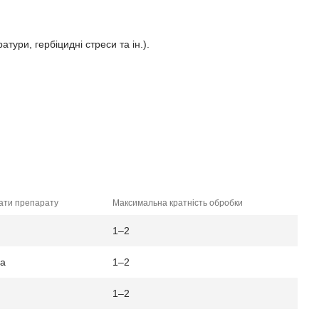
ури, гербіцидні стреси та ін.).
ати препарату
Максимальна кратність обробки
1–2
га
1–2
1–2