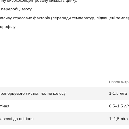
ну висококонцентровану кількість цинку.
 переробці азоту.
впливу стресових факторів (перепади температур, підвищені температ
орофілу.
Норма витр
прапорцевого листка, налив колосу
1-1,5 л/га
тіння
0,5–1,5 л/
авесні до цвітіння
1–1,5 л/га