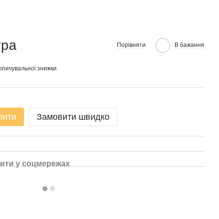
тра
Порівняти
В бажання
опичувальної знижки
пити
Замовити швидко
ити у соцмережах